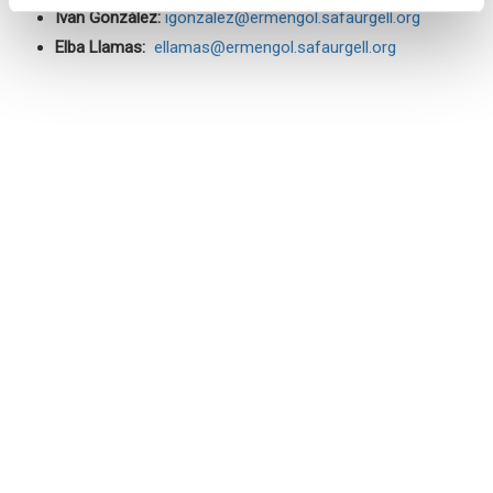
Ivan González:
igonzalez@ermengol.safaurgell.org
Elba Llamas:
ellamas@ermengol.safaurgell.org