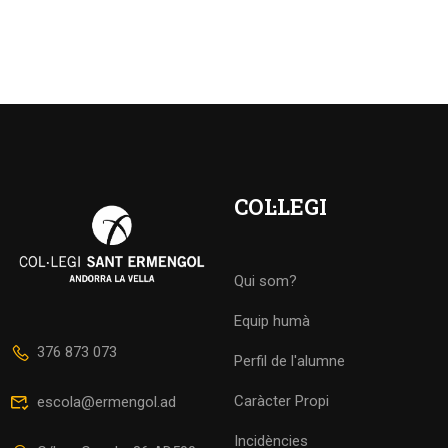
COL·LEGI
Qui som?
Equip humà
376 873 073
Perfil de l'alumne
Caràcter Propi
escola@ermengol.ad
Incidències