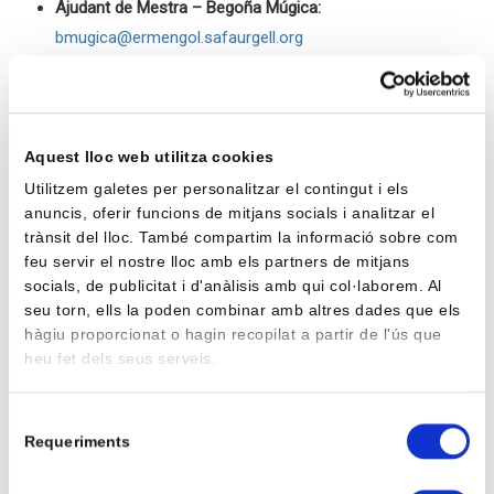
Ajudant de Mestra – Begoña Múgica:
bmugica@ermengol.safaurgell.org
Classe 5 anys B
T
utora – Noelia Garcia:
ngarcia@ermengol.safaurgell.org
Aquest lloc web utilitza cookies
Ajudant de Mestra – Marta Farràs:
Utilitzem galetes per personalitzar el contingut i els
mfarras@ermengol.safaurgell.org
anuncis, oferir funcions de mitjans socials i analitzar el
trànsit del lloc. També compartim la informació sobre com
feu servir el nostre lloc amb els partners de mitjans
Especialistes de pastoral:
socials, de publicitat i d'anàlisis amb qui col·laborem. Al
seu torn, ells la poden combinar amb altres dades que els
Sònia Garcia:
sgarcia@ermengol.safaurgell.org
hàgiu proporcionat o hagin recopilat a partir de l'ús que
heu fet dels seus serveis.
Especialistes d’anglès:
Raquel Gómez:
rgomez@ermengol.safaurgell.org
Selecció
Requeriments
de
Georgina Riba:
griba@ermengol.safaurgell.org
consentiment
Judith Rodríguez:
jrodriguez@ermengol.safaurgell.org