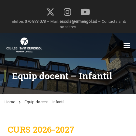
Telèfon:
376 873 073
– Mail:
escola@ermengol.ad
–
Contacta amb
nosaltres
Equip docent – Infantil
Home
Equip docent – Infantil
CURS 2026-2027