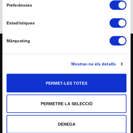
Preferències
Estadístiques
Màrqueting
COL·LEGI
Mostrar-ne els detalls
PERMET-LES TOTES
Qui som?
Equip humà
PERMETRE LA SELECCIÓ
376 873 073
Perfil de l'alumne
Caràcter Propi
escola@ermengol.ad
DENEGA