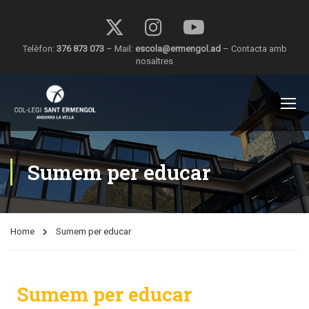
Telèfon:
376 873 073
– Mail:
escola@ermengol.ad
–
Contacta amb
nosaltres
Sumem per educar
Home
Sumem per educar
Sumem per educar