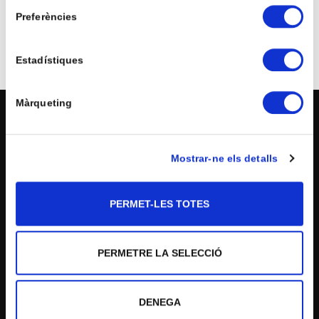
Preferències
Estadístiques
Màrqueting
Mostrar-ne els detalls
COL·LEGI
PERMET-LES TOTES
Qui som?
Equip humà
PERMETRE LA SELECCIÓ
376 873 073
Perfil de l'alumne
Caràcter Propi
escola@ermengol.ad
DENEGA