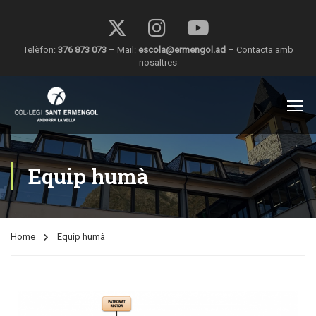
Telèfon:
376 873 073
– Mail:
escola@ermengol.ad
–
Contacta amb
nosaltres
Equip humà
Home
Equip humà